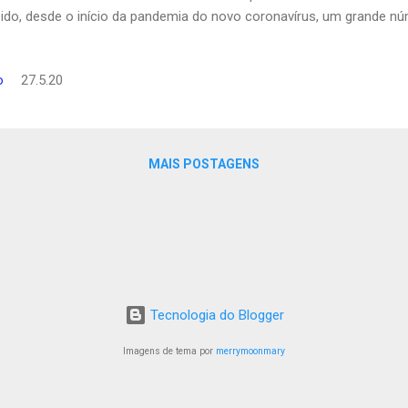
ido, desde o início da pandemia do novo coronavírus, um grande núm
afastou das salas de aula em função do isolamento social, muitos
uir o estudo a distância. E esse cenário se torna ainda mais desafi
o
27.5.20
udantes que prestarão o Enem 2020 e contam muitas vezes apenas 
parar. Embora o exame tenha sido recentemente adiado, o período d
 os estudantes se preparem a distância, e o acesso a este conteúd
reira para muitas pessoas que perderam renda ou emprego durante a
MAIS POSTAGENS
Tecnologia do Blogger
Imagens de tema por
merrymoonmary