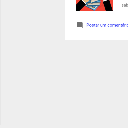
sab
se 
seg
Postar um comentári
est
pre
que
bar