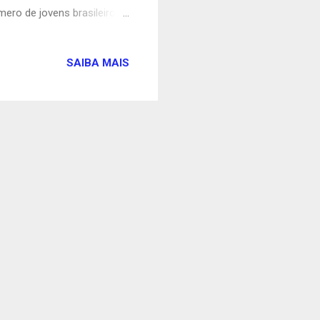
ero de jovens brasileiros
 deles sem condições de
ador para aqueles
SAIBA MAIS
com o celular para se
e isolamento social requer
o e à internet tem sido uma
 pandemia....