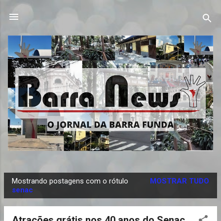
Pular para o conteúdo principal
Mostrando postagens com o rótulo
MOSTRAR TUDO
P
senac
o
s
Atrações grátis nos 40 anos do Senac