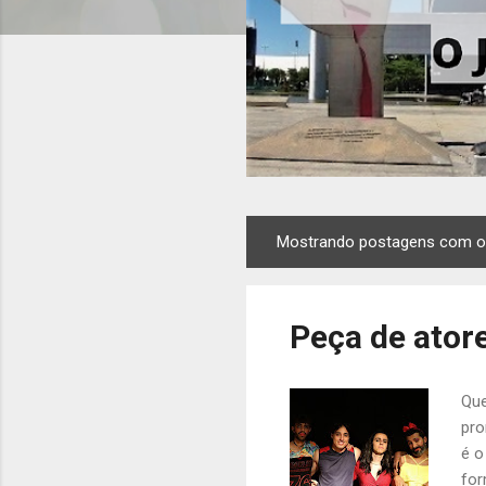
Mostrando postagens com o
P
o
s
Peça de atore
t
a
g
Que
e
pro
n
é o
s
for