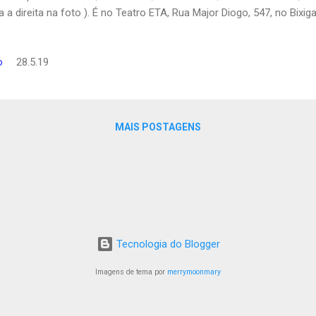
a a direita na foto ). É no Teatro ETA, Rua Major Diogo, 547, no Bixi
gens e antecipe as gargalhadas. Não se esqueça de deixar seu like 
Tube do Barra News. Acesse aqui para comprar seu ingresso.
o
28.5.19
MAIS POSTAGENS
Tecnologia do Blogger
Imagens de tema por
merrymoonmary