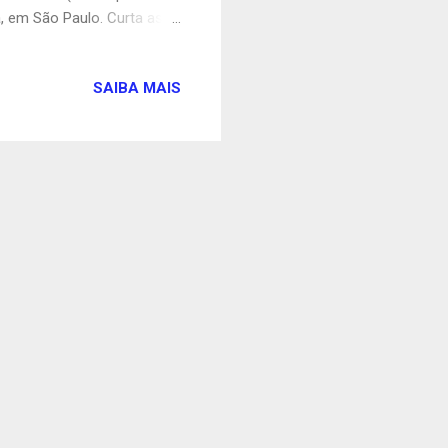
ga, em São Paulo. Curta as
e se inscrever no canal de
SAIBA MAIS