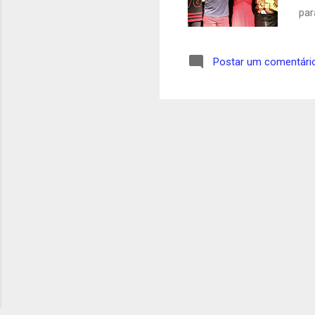
par
ima
You
Postar um comentári