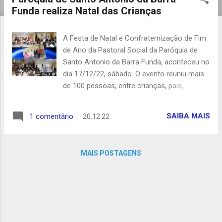
t
Funda realiza Natal das Crianças
a
g
A Festa de Natal e Confraternização de Fim
e
de Ano da Pastoral Social da Paróquia de
n
Santo Antonio da Barra Funda, aconteceu no
s
dia 17/12/22, sábado. O evento reuniu mais
de 100 pessoas, entre crianças, pais,
voluntários e convidados, começando com
um café da manhã servido às famílias
SAIBA MAIS
1 comentário
20.12.22
assistidas pela Pastoral, que entrega
mensalmente cestas básicas a 53 famílias
cadastradas. Por conta das festas natalinas
MAIS POSTAGENS
e de fim de ano, a entrega que
tradicionalmente acontece no último sábado
do mês, foi antecipada. Tudo começou com
um saboroso café da manhã Além das
cestas, que, para compensar o intervalo
maior entre esta entrega e a próxima, foram