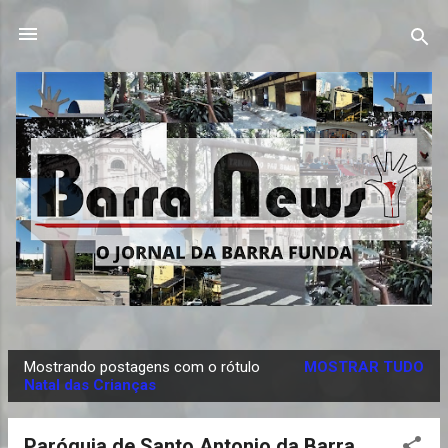
Pular para o conteúdo principal
Mostrando postagens com o rótulo
MOSTRAR TUDO
P
Natal das Crianças
o
s
Paróquia de Santo Antonio da Barra