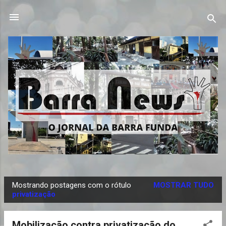
Pular para o conteúdo principal
Mostrando postagens com o rótulo
MOSTRAR TUDO
P
privatização
o
s
Mobilização contra privatização do