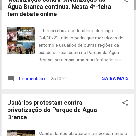
t
Água Branca continua. Nesta 4ª-feira
a
tem debate online
g
e
O tempo chuvoso do último domingo
n
(24/10/21) não impediu que moradores do
s
entorno e usuários de outras regiões da
cidade se reunissem no Parque da Água
Branca, para mais uma manifestação contra
sua privatização. Como na tarde do sábado
16/10, a manifestação, com cartazes, faixas
SAIBA MAIS
1 comentário
25.10.21
e pronunciamentos terminou com um
abraço simbólico ao parque, realizado ao
redor da arena central do Água Branca. O
Usuários protestam contra
Parque Estadual da Água Branca,
privatização do Parque da Água
oficialmente Parque Fernando Costa, é o
Branca
único na cidade que abriga animais de várias
espécies, que vivem soltos, além de reunir,
em seus cerca de 140 mil m², exemplares
Manifestantes abraçaram simbolicamente o