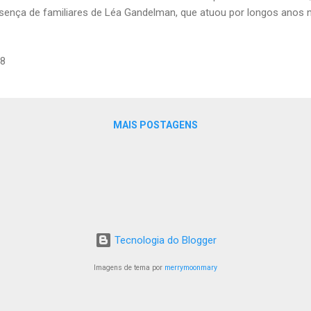
sença de familiares de Léa Gandelman, que atuou por longos anos 
icipal, foi feito o descerramento da placa inaugural e a entrega 
ei determinando a denominação da praça aos filhos da homenageada
18
n Krounse Dentes. Também recebeu o documento Natalia Leite, que 
diais da Porto Seguro, empresa responsável pela conservação daque
cerimônia, familiares de Léa Gandelman efetuaram o plantio de dua
 fica bem próximo à Universidade Uninove e ao Memor...
MAIS POSTAGENS
Tecnologia do Blogger
Imagens de tema por
merrymoonmary