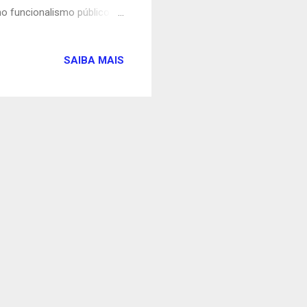
no funcionalismo público
de quadros emoldurados com
, Breno Galdelman e Eliane
SAIBA MAIS
atua na área de Serviços
le espaço público. Ao final
s mudas de ipê na praça,