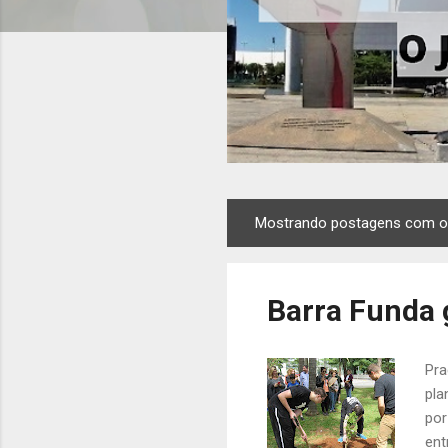
Mostrando postagens com o
P
o
s
Barra Funda 
t
a
g
Pra
e
pla
n
por
s
ent