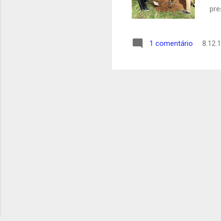
pre
mun
a l
1 comentário
8.12.
Koi
Pre
da 
que