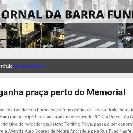
 rótulo
léa gandelman
ganha praça perto do Memorial
ça Léa Gandelman homenageia funcionária pública que trabalhou at
ntam muda de ipê F oi inaugurada neste sábado, 8/12, a Praça Léa 
 iniciativa do vereador paulistano Toninho Paiva, passa a ser denom
re a Avenida Auro Soares de Moura Andrade e pela Rua Fuad Naufel