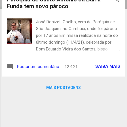
t
Funda tem novo pároco
a
g
José Donizeti Coelho, vem da Paróquia de
e
São Joaquim, no Cambuci, onde foi pároco
n
por 17 anos Em missa realizada na noite do
s
último domingo (11/4/21), celebrada por
Dom Eduardo Vieira dos Santos, bispo
auxiliar de São Paulo e vigário episcopal da
Região Sé, foi empossado canonicamente
SAIBA MAIS
Postar um comentário
12.4.21
como novo pároco da Paróquia da Santo
Antonio da Barra Funda, o padre José
Donizeti Coelho, e apresentado, como
MAIS POSTAGENS
administrador paroquial, o cônego Severino
Martins. O padre Donizeti ocupa o lugar
deixado pelo padre Luiz Cláudio Braga, que
conduziu por oito anos a Paróquia de Santo
Antonio da Barra Funda, e agora assume a
Igreja de Santa Luzia, na Rua Tabatinguera,