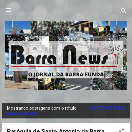
Pular para o conteúdo principal
Mostrando postagens com o rótulo
MOSTRAR TUDO
P
padre Donizeti
o
s
Paróquia de Santo Antonio da Barra