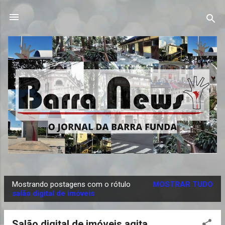
Pular para o conteúdo principal
Mostrando postagens com o rótulo
MOSTRAR TUDO
P
salão digital de imóveis
o
s
Salão digital de imóveis agita