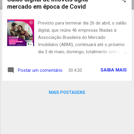
t
mercado em época de Covid
a
g
Previsto para terminar dia 26 de abril, o salão
e
digital, que reúne 46 empresas filiadas à
n
Associação Brasileira do Mercado
s
Imobiliário (ABMI), continuará até o próximo
dia 3 de maio, domingo, totalmente online,
oferecendo uma infinidade de imóveis, para
venda e locação. Em tempos de
SAIBA MAIS
Postar um comentário
30.4.20
coronavírus, o “Digimobi – o maior salão de
imóveis do Brasi”, como é definido pelos
seus organizadores, foi imaginado como
MAIS POSTAGENS
uma alternativa para que o segmento
imobiliário pudesse continuar atendendo os
seus clientes, num momento em que, com
as pessoas tendo que ficar e trabalhar em
casa, o imóvel ganha especial relevância.
Pelo Digimobi ( www.salaodigimobi.com.br ),