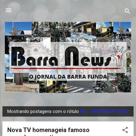
Pular para o conteúdo principal
Mostrando postagens com o rótulo
Ele
MOSTRAR TUDO
P
o
Nova TV homenageia famoso
s