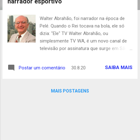
narrador esportivo
t
a
Walter Abrahão, foi narrador na época de
g
Pelé. Quando o Rei tocava na bola, ele só
e
dizia: "Ele" TV Walter Abrahão, ou
n
simplesmente TV WA, é um novo canal de
s
televisão por assinatura que surge em São
Paulo, com a proposta de oferecer
conteúdo informativo, cultural e divertido.
SAIBA MAIS
Postar um comentário
30.8.20
Inaugurado em meio à pandemia, o novo
canal tem buscado também dar uma
forcinha ao mundo artístico, cujos
MAIS POSTAGENS
profissionais se viram de uma hora para
outra afastados do público presencial. A
denominação do canal é uma referência e
homenagem ao célebre locutor esportivo
Walter Abrahão, pai de Walter Abrahão Filho,
responsável por comprar a antiga PlayTV e
lançar o novo canal TV WA. Já em sua