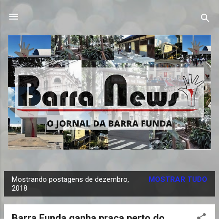
Pular para o conteúdo principal
Mostrando postagens de dezembro,
MOSTRAR TUDO
P
2018
o
s
Barra Funda ganha praça perto do