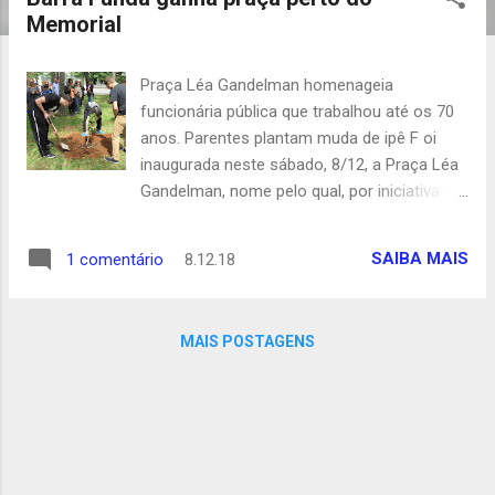
t
Memorial
a
g
Praça Léa Gandelman homenageia
e
funcionária pública que trabalhou até os 70
n
anos. Parentes plantam muda de ipê F oi
s
inaugurada neste sábado, 8/12, a Praça Léa
Gandelman, nome pelo qual, por iniciativa do
vereador paulistano Toninho Paiva, passa a
ser denominada a área localizada entre a
SAIBA MAIS
1 comentário
8.12.18
Avenida Auro Soares de Moura Andrade e
pela Rua Fuad Naufel, na Barra Funda. Com a
presença de familiares de Léa Gandelman,
MAIS POSTAGENS
que atuou por longos anos no
funcionalismo público municipal, foi feito o
descerramento da placa inaugural e a
entrega de quadros emoldurados com a lei
determinando a denominação da praça aos
filhos da homenageada, Breno Galdelman e