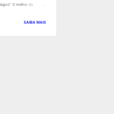
Mágico”. O melhor da
 A exposição 40 anos de
 a semana de comemoração,
SAIBA MAIS
 unidade nas últimas
 de uma ação interativa em
e é ator, instrumentista,