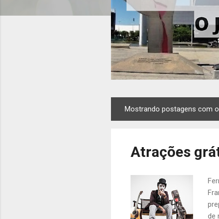
Mostrando postagens com o
P
o
s
Atrações grá
t
a
g
Fer
e
Fra
n
pre
s
de 