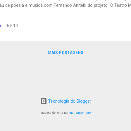
au de poesia e música com Fernando Anitelli, do projeto “O Teatro 
tória é que todas as atividades são gratuitas e abertas ao público.
tória do Senac Francisco Matarazzo, a ser realizada durante toda
o
5.5.19
 reunir imagens de diversos momentos que marcaram a trajetória da
tro décadas. A proposta é fazer o resgate dessa memória por meio
mato de túnel do tempo. VIVÊNCIAS COLETIVAS Fernando Anitelli, qu
positor e responsável pela criação do pr...
MAIS POSTAGENS
Tecnologia do Blogger
Imagens de tema por
merrymoonmary