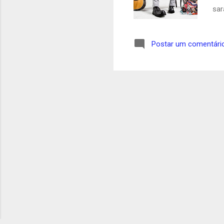
sar
his
his
Postar um comentári
vai
qua
for
com